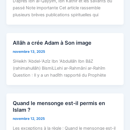
D’après Ibn al-Qayyim, Ibn Kathîr et les savants du
passé Note importante Cet article rassemble
plusieurs brèves publications spirituelles qui
Allâh a crée Adam à Son image
novembre 13, 2025
SHeikh ‘Abdel-‘Azîz Ibn ‘Abdullâh Ibn BâZ
(rahimahullâh) BismiLLehi ar-Rahmâni ar-Rahîm
Question : Il y a un hadîth rapporté du Prophète
Quand le mensonge est-il permis en
Islam ?
novembre 12, 2025
Les exceptions à la règle : Quand le mensonge est-il