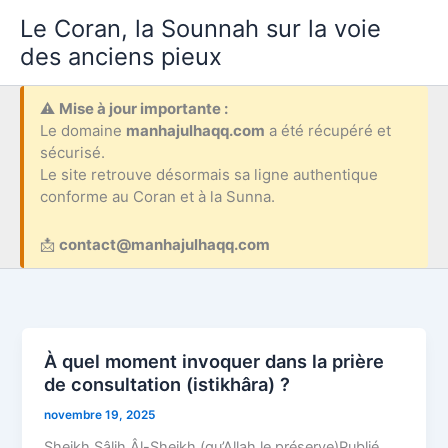
Aller
Le Coran, la Sounnah sur la voie
au
des anciens pieux
contenu
⚠️
Mise à jour importante :
Le domaine
manhajulhaqq.com
a été récupéré et
sécurisé.
Le site retrouve désormais sa ligne authentique
conforme au Coran et à la Sunna.
📩
contact@manhajulhaqq.com
À quel moment invoquer dans la prière
de consultation (istikhâra) ?
novembre 19, 2025
Sheikh Sâlih Âl-Sheikh (qu’Allah le préserve)Publié