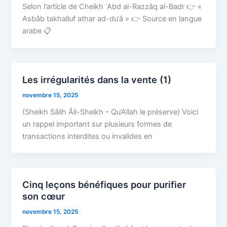
Selon l’article de Cheikh ʿAbd al-Razzâq al-Badr 👉 «
Asbâb takhalluf athar ad-du‘â » 👉 Source en langue
arabe 📋
Les irrégularités dans la vente (1)
novembre 15, 2025
(Sheikh Sâlih Âli-Sheikh – Qu’Allah le préserve) Voici
un rappel important sur plusieurs formes de
transactions interdites ou invalides en
Cinq leçons bénéfiques pour purifier
son cœur
novembre 15, 2025